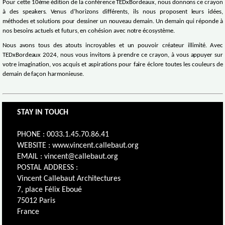
Pour cette 10ème édition de la conférence TEDxBordeaux, nous donnons ce crayon
à des speakers. Venus d’horizons différents, ils nous proposent leurs idées,
méthodes et solutions pour dessiner un nouveau demain. Un demain qui réponde à
nos besoins actuels et futurs, en cohésion avec notre écosystème.
Nous avons tous des atouts incroyables et un pouvoir créateur illimité. Avec
TEDxBordeaux 2024, nous vous invitons à prendre ce crayon, à vous appuyer sur
votre imagination, vos acquis et aspirations pour faire éclore toutes les couleurs de
demain de façon harmonieuse.
STAY IN TOUCH
PHONE : 0033.1.45.70.86.41
WEBSITE : www.vincent.callebaut.org
EMAIL : vincent@callebaut.org
POSTAL ADDRESS :
Vincent Callebaut Architectures
7, place Félix Eboué
75012 Paris
France