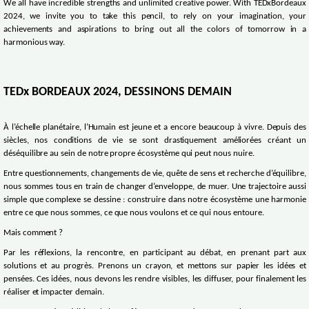
We all have incredible strengths and unlimited creative power. With TEDxBordeaux
2024, we invite you to take this pencil, to rely on your imagination, your
achievements and aspirations to bring out all the colors of tomorrow in a
harmonious way.
TEDx BORDEAUX 2024, DESSINONS DEMAIN
À l’échelle planétaire, l’Humain est jeune et a encore beaucoup à vivre. Depuis des
siècles, nos conditions de vie se sont drastiquement améliorées créant un
déséquilibre au sein de notre propre écosystème qui peut nous nuire.
Entre questionnements, changements de vie, quête de sens et recherche d’équilibre,
nous sommes tous en train de changer d’enveloppe, de muer. Une trajectoire aussi
simple que complexe se dessine : construire dans notre écosystème une harmonie
entre ce que nous sommes, ce que nous voulons et ce qui nous entoure.
Mais comment ?
Par les réflexions, la rencontre, en participant au débat, en prenant part aux
solutions et au progrès. Prenons un crayon, et mettons sur papier les idées et
pensées. Ces idées, nous devons les rendre visibles, les diffuser, pour finalement les
réaliser et impacter demain.