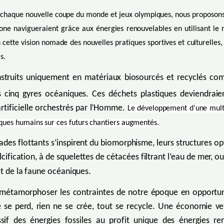
 chaque nouvelle coupe du monde et jeux olympiques, nous proposons d
e navigueraient grâce aux énergies renouvelables en utilisant le r
ette vision nomade des nouvelles pratiques sportives et culturelles, 
s.
struits uniquement en matériaux biosourcés et recyclés com
 cinq gyres océaniques. Ces déchets plastiques deviendrai
rtificielle orchestrés par l’Homme.
Le développement d’une multit
isques humains sur ces futurs chantiers augmentés.
tades flottants s’inspirent du biomorphisme, leurs structures o
cification, à de squelettes de cétacées filtrant l’eau de mer, 
et de la faune océaniques.
métamorphoser les contraintes de notre époque en opportuni
ne se perd, rien ne se crée, tout se recycle. Une économie v
essif des énergies fossiles au profit unique des énergies 