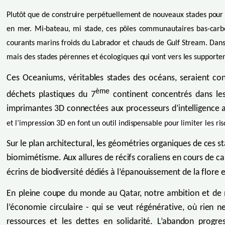
Plutôt que de construire perpétuellement de nouveaux stades pour
en mer. Mi-bateau, mi stade, ces pôles communautaires bas-carbon
courants marins froids du Labrador et chauds de Gulf Stream. Dans c
mais des stades pérennes et écologiques qui vont vers les supporter
Ces Oceaniums, véritables stades des océans, seraient con
ème
déchets plastiques du 7
continent concentrés dans les
imprimantes 3D connectées aux processeurs d’intelligence a
et l’impression 3D en font un outil indispensable pour limiter les r
Sur le plan architectural, les géométries organiques de ces s
biomimétisme. Aux allures de récifs coraliens en cours de cal
écrins de biodiversité dédiés à l’épanouissement de la flore 
En pleine coupe du monde au Qatar, notre ambition et de 
l’économie circulaire - qui se veut régénérative, où rien 
ressources et les dettes en solidarité. L’abandon progr