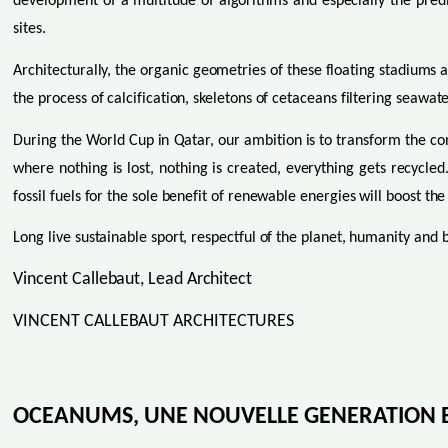
development of a multitude of algorithms and especially the predi
sites.
Architecturally, the organic geometries of these floating stadiums 
the process of calcification, skeletons of cetaceans filtering seawa
During the World Cup in Qatar, our ambition is to transform the co
where nothing is lost, nothing is created, everything gets recycl
fossil fuels for the sole benefit of renewable energies will boost 
Long live sustainable sport, respectful of the planet, humanity and b
Vincent Callebaut, Lead Architect
VINCENT CALLEBAUT ARCHITECTURES
OCEANUMS, UNE NOUVELLE GENERATION B