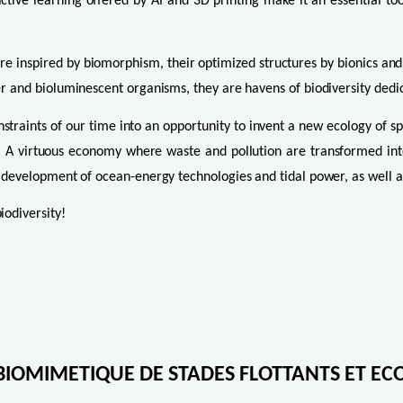
ctive learning offered by AI and 3D printing make it an essential to
are inspired by biomorphism, their optimized structures by bionics and
ter and bioluminescent organisms, they are havens of biodiversity dedic
nstraints of our time into an opportunity to invent a new ecology of s
ed. A virtuous economy where waste and pollution are transformed in
the development of ocean-energy technologies and tidal power, as well 
iodiversity!
IOMIMETIQUE DE STADES FLOTTANTS ET EC