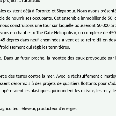
projets ... futuristes
s existent déjà à Toronto et Singapour. Nous avons présenté
ble de nourrir ses occupants. Cet ensemble immobilier de 50 lo
 nous construisons une tour sur laquelle pousseront 50 000 ar
vons en chantier, « The Gate Heliopolis », un complexe de 45
 à 45 degrés dans neuf cheminées à vent et se refroidit en de
roidissement qui régit les termitières.
ure. Dans un futur proche, la montée des eaux provoquée par 
orce des terres contre la mer. Avec le réchauffement climatiqu
hissent désormais à des projets de quartiers flottants pour s’
écupèreraient les plastiques qui inondent les océans, les recyc
griculteur, éleveur, producteur d’énergie.