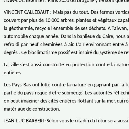
JEAN-LUC BARBERI : Paris 2050 ou DragonFly ne sont que des 
VINCENT CALLEBAUT : Mais pas du tout. Des fermes verticale
couvert par plus de 10 000 arbres, plantes et végétaux capa
la géothermie, recycle l’ensemble de ses déchets. A Taïwan,
automobile chaque année. Dans la banlieue du Caire, nous a
refroidi par neuf cheminées à air. L’air environnant entre
degrés . Ce bioclimatisme passif est inspiré du système de ref
La ville s’est aussi construite en protection contre la nat
entières
Les Pays-Bas ont lutté contre la nature en gagnant par la f
partie du pays risque d’être submergé. Les autorités réfléc
on peut imaginer des cités entières flottant sur la mer, qui r
matériaux de construction.
JEAN-LUC BARBERI :Selon vous le citadin du futur sera aussi a