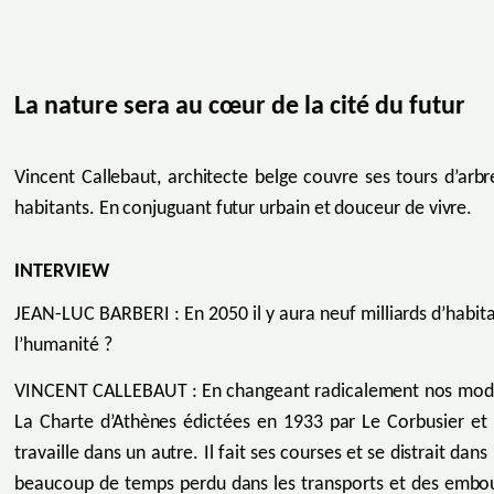
La nature sera au cœur de la cité du futur
Vincent Callebaut, architecte belge couvre ses tours d’arb
habitants. En conjuguant futur urbain et douceur de vivre.
INTERVIEW
JEAN-LUC BARBERI : En 2050 il y aura neuf milliards d’habita
l’humanité ?
VINCENT CALLEBAUT : En changeant radicalement nos modèles
La Charte d’Athènes édictées en 1933 par Le Corbusier et le
travaille dans un autre. Il fait ses courses et se distrait dan
beaucoup de temps perdu dans les transports et des emboute