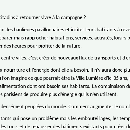
citadins à retourner vivre à la campagne ?
 des banlieues pavillonnaires et inciter leurs habitants à reven
arer mais rapprocher habitations, services, activités, loisirs po
er des heures pour profiter de la nature.
entre villes, c’est créer de nouveaux flux de transports et d’
urriture et l’énergie dont elle a besoin. Il n’y aura donc plus
ù l’on imagine ce que pourrait être la Ville Lumière d’ici 35 
’alimentation dont ont besoin ses habitants. La combinaison d
risiens de produire plus d’énergie qu’ils n’en utilisent.
les densément peuplées du monde. Comment augmenter le nombre
tants qui pose un problème mais les embouteillages, les temps
des tours et de rehausser des bâtiments existants pour créer d